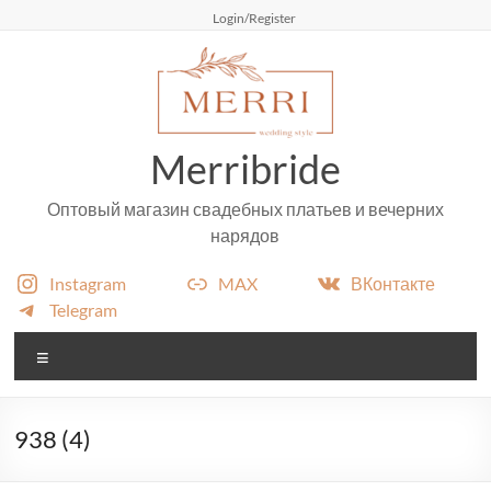
Перейти
Login/Register
к
содержимому
Merribride
Оптовый магазин свадебных платьев и вечерних
нарядов
Instagram
MAX
ВКонтакте
Telegram
Меню
938 (4)