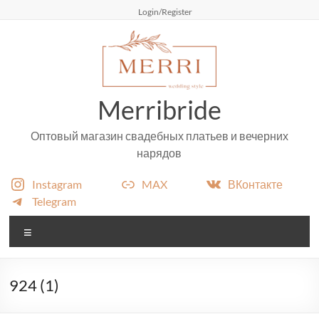
Перейти
Login/Register
к
содержимому
Merribride
Оптовый магазин свадебных платьев и вечерних
нарядов
Instagram
MAX
ВКонтакте
Telegram
Меню
924 (1)