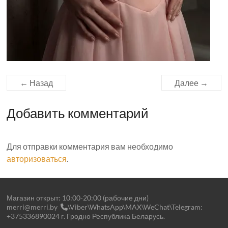
← Назад
Далее →
Добавить комментарий
Для отправки комментария вам необходимо
авторизоваться
.
Магазин открыт: 10:00-20:00 (рабочие дни)
merri@merri.by
\Viber\WhatsApp\MAX\WeChat\Telegram:
+375336890024 г. Гродно Республика Беларусь.