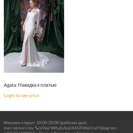
Agata: Накидка к платью
Login to see price
Магазин открыт: 10:00-20:00 (рабочие дни)
merri@merri.by
\Viber\WhatsApp\MAX\WeChat\Telegram: