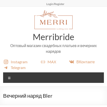
Перейти
Login/Register
к
содержимому
Merribride
Оптовый магазин свадебных платьев и вечерних
нарядов
Instagram
MAX
ВКонтакте
Telegram
Меню
Вечерний наряд Bler