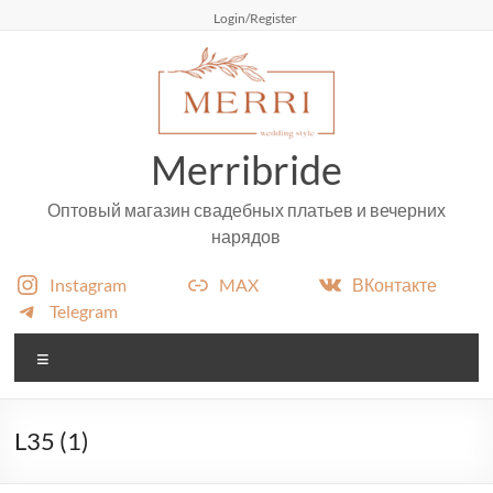
Перейти
Login/Register
к
содержимому
Merribride
Оптовый магазин свадебных платьев и вечерних
нарядов
Instagram
MAX
ВКонтакте
Telegram
Меню
L35 (1)