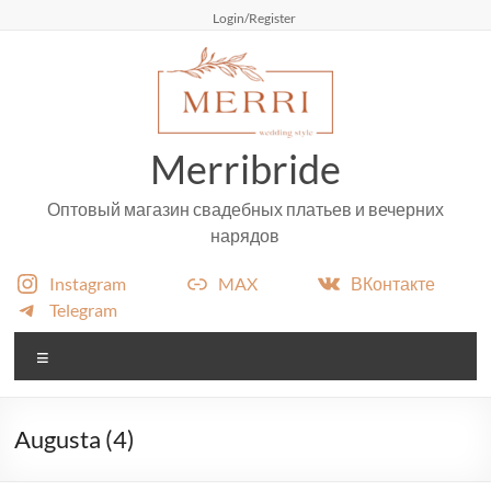
Перейти
Login/Register
к
содержимому
Merribride
Оптовый магазин свадебных платьев и вечерних
нарядов
Instagram
MAX
ВКонтакте
Telegram
Меню
Augusta (4)