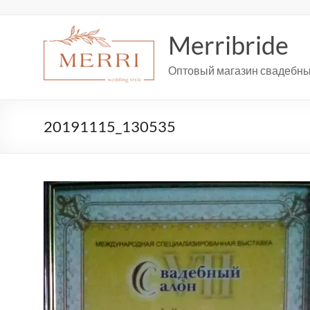
Перейти
к
содержимому
Merribride
Оптовый магазин свадебны
20191115_130535